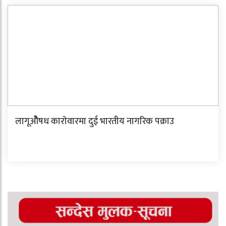
लागूओेेैषध काराेवारमा दुई भारतीय नागरिक पक्राउ