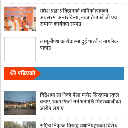
मधेश प्रज्ञा प्रतिष्ठानको वार्षिकोत्सवकाे
अवसरमा अन्तरक्रिया, नवप्रतिभा खोजी एवं
सम्मान कार्यक्रम सम्पन्न
लागूओेेैषध काराेवारमा दुई भारतीय नागरिक
पक्राउ
धेरै पढिएको
विदेशमा साथीको पैसा मागेर सिरहामा स्कुल
बनाए, रकम फिर्ता गर्न भनेपछि मिटरब्याजीको
आरोप लगाए
राष्ट्रिय निकुन्ज विरुद्ध स्थानियहरुको विरोध