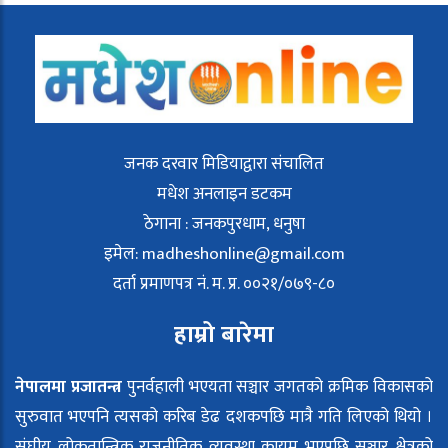
जनक दरवार मिडियाद्वारा संचालित
मधेश अनलाइन डटकम
ठेगाना : जनकपुरधाम, धनुषा
इमेल:
madheshonline@gmail.com
दर्ता प्रमाणपत्र नं. म. प्र. ००२१/०७९-८०
हाम्रो बारेमा
नेपालमा प्रजातन्त्र
पुनर्वहाली भएयता सञ्चार जगतको क्रमिक विकासको
सुरुवात भएपनि त्यसको करिब डेढ दशकपछि मात्रै गति लिएको थियो ।
संघीय लोकतान्त्रिक राजनीतिक व्यवस्था कायम भएपछि सञ्चार क्षेत्रको