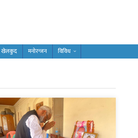
खेलकुद
मनोरन्जन
विविध