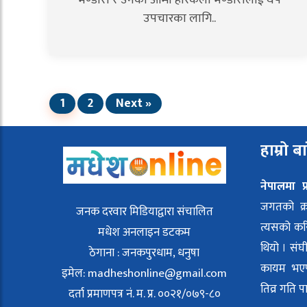
उपचारका लागि..
1
2
Next »
हाम्रो ब
नेपालमा प्र
जगतको क्
जनक दरवार मिडियाद्वारा संचालित
त्यसको कर
मधेश अनलाइन डटकम
थियो । संघ
ठेगाना : जनकपुरधाम, धनुषा
कायम भएपछ
इमेल:
madheshonline@gmail.com
तिव्र गति प
दर्ता प्रमाणपत्र नं. म. प्र. ००२१/०७९-८०