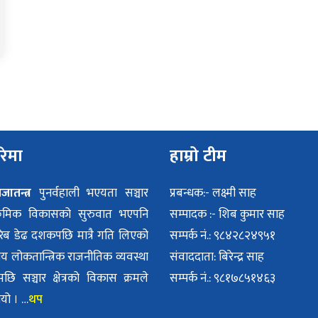
ारेमा
हाम्रो टीम
जातन्त्र
पुनर्वहाली भएयता सञ्चार
प्रबन्धक:- लक्ष्मी साह
रमिक विकासको सुरुवात भएपनि
सम्पादक :- शिब कुमार साह
िब डेढ दशकपछि मात्रै गति लिएको
सम्पर्क नं.: ९८४२८२४९५१
ीय लोकतान्त्रिक राजनीतिक व्यवस्था
संवाददाता: बिरेन्द्र साह
ि सञ्चार क्षेत्रको विकास क्रमले
सम्पर्क नं.: ९८१७८५१४६३
ायो । …
थप