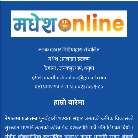
जनक दरवार मिडियाद्वारा संचालित
मधेश अनलाइन डटकम
ठेगाना : जनकपुरधाम, धनुषा
इमेल:
madheshonline@gmail.com
दर्ता प्रमाणपत्र नं. म. प्र. ००२१/०७९-८०
हाम्रो बारेमा
नेपालमा प्रजातन्त्र
पुनर्वहाली भएयता सञ्चार जगतको क्रमिक विकासको
सुरुवात भएपनि त्यसको करिब डेढ दशकपछि मात्रै गति लिएको थियो ।
संघीय लोकतान्त्रिक राजनीतिक व्यवस्था कायम भएपछि सञ्चार क्षेत्रको