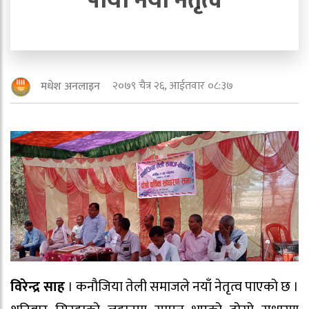
पायो नयाँ नेतृत्व
२०७९ चैत्र २६, आईतवार ०८:३७
मधेश अनलाइन
विरेन्द्र साह
। कनौजिया तेली समाजले नयाँ नेतृत्व पाएको छ ।