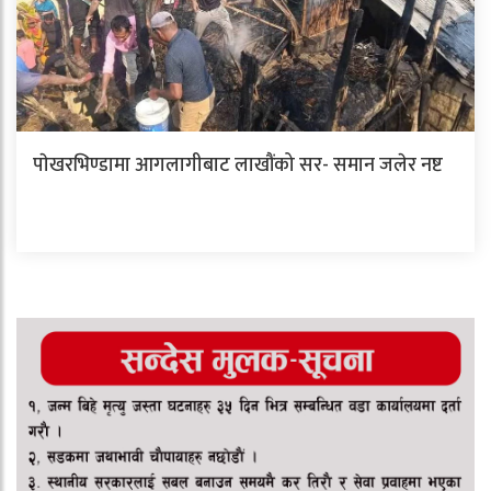
पाेखरभिण्डामा आगलागीबाट लाखौंको सर- समान जलेर नष्ट