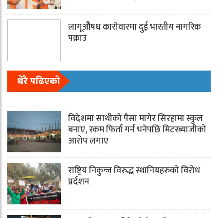
लागूओेेैषध काराेवारमा दुई भारतीय नागरिक
पक्राउ
धेरै पढिएको
विदेशमा साथीको पैसा मागेर सिरहामा स्कुल
बनाए, रकम फिर्ता गर्न भनेपछि मिटरब्याजीको
आरोप लगाए
राष्ट्रिय निकुन्ज विरुद्ध स्थानियहरुको विरोध
प्रर्दशन