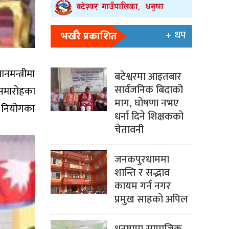
+ थप
भर्खरै प्रकाशित
नमन्त्रीमा
बटेश्वरमा आइतबार
सार्वजनिक बिदाको
 समारोहका
माग, घोषणा नभए
िक नियोगका
धर्ना दिने शिक्षकको
चेतावनी
जनकपुरधाममा
शान्ति र सद्भाव
कायम गर्न नगर
प्रमुख साहको अपिल