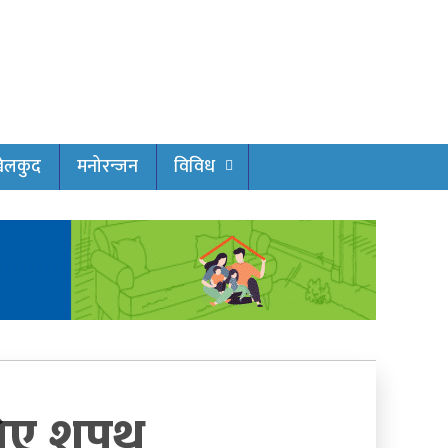
ेलकुद
मनोरन्जन
विविध
 लिए शपथ