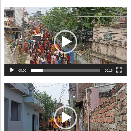
Video
Player
00:00
00:15
Video
Player