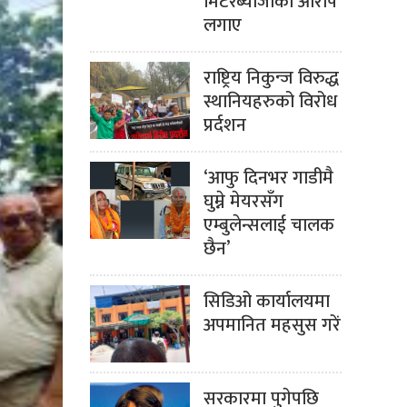
मिटरब्याजीको आरोप
लगाए
राष्ट्रिय निकुन्ज विरुद्ध
स्थानियहरुको विरोध
प्रर्दशन
‘आफु दिनभर गाडीमै
घुम्ने मेयरसँग
एम्बुलेन्सलाई चालक
छैन’
सिडिओ कार्यालयमा
अपमानित महसुस गरें
सरकारमा पुगेपछि