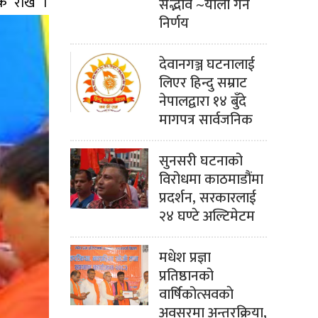
्क राखे ।
सद्भाव ~याली गर्ने
निर्णय
देवानगञ्ज घटनालाई
लिएर हिन्दु सम्राट
नेपालद्वारा १४ बुँदे
मागपत्र सार्वजनिक
सुनसरी घटनाको
विरोधमा काठमाडौंमा
प्रदर्शन, सरकारलाई
२४ घण्टे अल्टिमेटम
मधेश प्रज्ञा
प्रतिष्ठानको
वार्षिकोत्सवकाे
अवसरमा अन्तरक्रिया,