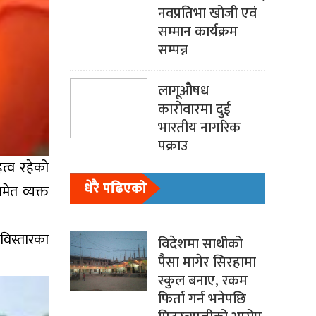
नवप्रतिभा खोजी एवं
सम्मान कार्यक्रम
सम्पन्न
लागूओेेैषध
काराेवारमा दुई
भारतीय नागरिक
पक्राउ
त्व रहेको
धेरै पढिएको
मेत व्यक्त
 विस्तारका
विदेशमा साथीको
पैसा मागेर सिरहामा
स्कुल बनाए, रकम
फिर्ता गर्न भनेपछि