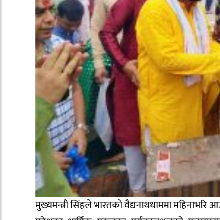
मुख्यमन्त्री सिंहले भारतको वैद्यनाथधाममा महिनाभरि आ