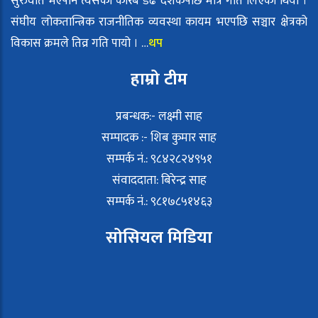
सुरुवात भएपनि त्यसको करिब डेढ दशकपछि मात्रै गति लिएको थियो ।
संघीय लोकतान्त्रिक राजनीतिक व्यवस्था कायम भएपछि सञ्चार क्षेत्रको
विकास क्रमले तिव्र गति पायो । …
थप
हाम्रो टीम
प्रबन्धक:- लक्ष्मी साह
सम्पादक :- शिब कुमार साह
सम्पर्क नं.: ९८४२८२४९५१
संवाददाता: बिरेन्द्र साह
सम्पर्क नं.: ९८१७८५१४६३
सोसियल मिडिया